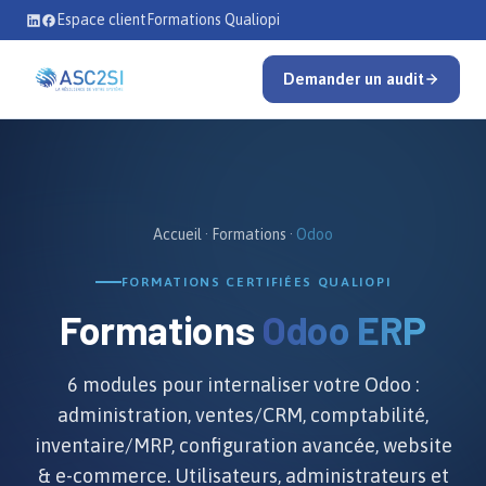
Se rendre au contenu
Espace client
Formations Qualiopi
Demander un audit
Accueil
·
Formations
·
Odoo
FORMATIONS CERTIFIÉES QUALIOPI
Formations
Odoo ERP
6 modules pour internaliser votre Odoo :
administration, ventes/CRM, comptabilité,
inventaire/MRP, configuration avancée, website
& e-commerce. Utilisateurs, administrateurs et