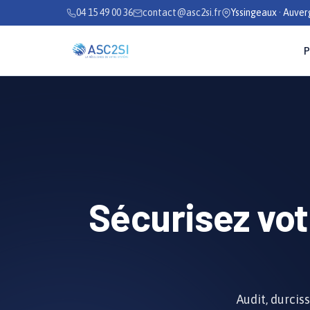
Se rendre au contenu
04 15 49 00 36
contact@asc2si.fr
Yssingeaux · Auve
P
Sécurisez vo
Audit, durci