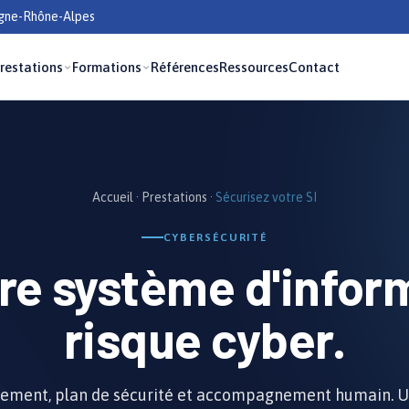
rgne-Rhône-Alpes
restations
Formations
Références
Ressources
Contact
Accueil
·
Prestations
·
Sécurisez votre SI
CYBERSÉCURITÉ
tre
système d'infor
risque cyber.
ssement, plan de sécurité et accompagnement humain.