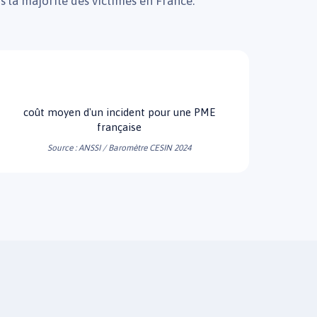
 la majorité des victimes en France.
59k€
coût moyen d'un incident pour une PME
française
Source : ANSSI / Baromètre CESIN 2024