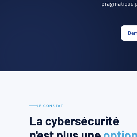
pragmatique po
Dem
LE CONSTAT
La cybersécurité
n'est plus une
optio