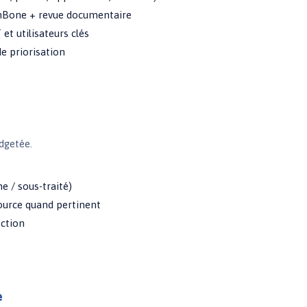
enBone + revue documentaire
 et utilisateurs clés
de priorisation
udgetée.
e / sous-traité)
ource quand pertinent
ection
e