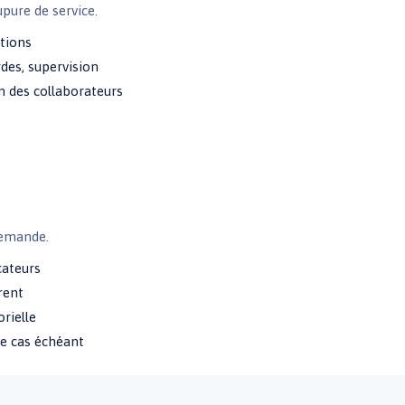
pure de service.
tions
es, supervision
n des collaborateurs
demande.
cateurs
rent
orielle
 le cas échéant