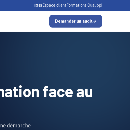
Espace client
Formations Qualiopi
Demander un audit
mation
face au
 Une démarche