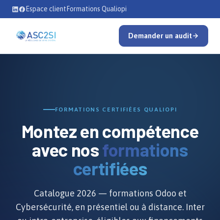
Se rendre au contenu
Espace client
Formations Qualiopi
Demander un audit
FORMATIONS CERTIFIÉES QUALIOPI
Montez en compétence
avec nos
formations
certifiées
Catalogue 2026 — formations Odoo et
Cybersécurité, en présentiel ou à distance. Inter