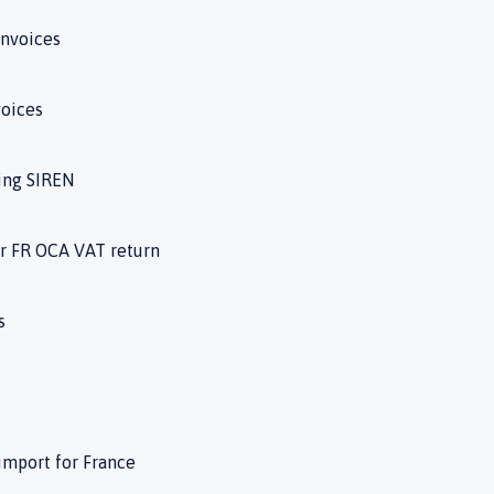
invoices
voices
ing SIREN
or FR OCA VAT return
s
mport for France