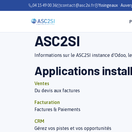
Se rendre au contenu
04 15 49 00 36
contact@asc2si.fr
Yssingeaux · Auve
P
ASC2SI
Informations sur le ASC2SI instance d'Odoo, l
Applications instal
Ventes
Du devis aux factures
Facturation
Factures & Paiements
CRM
Gérez vos pistes et vos opportunités