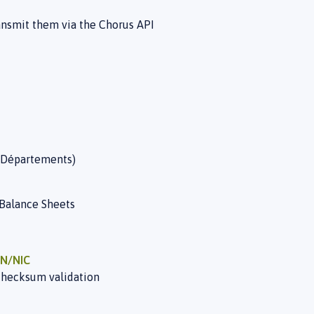
ansmit them via the Chorus API
(Départements)
 Balance Sheets
EN/NIC
checksum validation