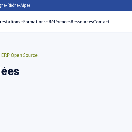
rgne-Rhône-Alpes
restations
Formations
Références
Ressources
Contact
e
ERP Open Source
.
lées