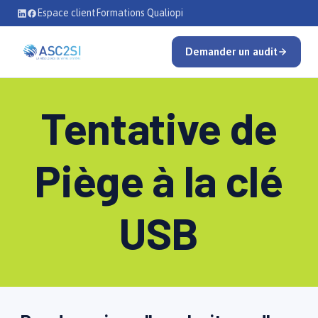
Se rendre au contenu
Espace client
Formations Qualiopi
Demander un audit
Tentative de
Piège à la clé
USB