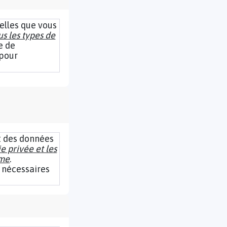
elles que vous
s les types de
e de
pour
t des données
ie privée et les
ême
.
 nécessaires