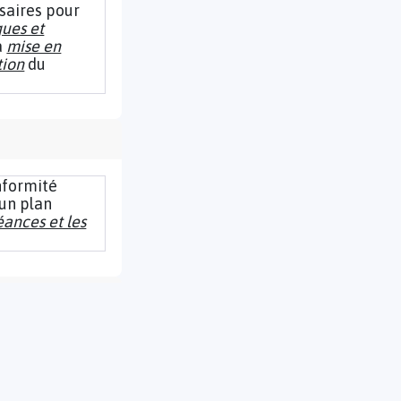
ssaires pour
ues et
la
mise en
tion
du
nformité
 un plan
éances et les
n d'action de
conformité sont
pouvez
ue les