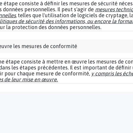
e étape consiste à définir les mesures de sécurité néce
s données personnelles. Il peut s'agir de
mesures techniq
nnelles
, telles que l'utilisation de logiciels de cryptage, 
litiques de sécurité des informations, ou encore la forma
ur la protection des données personnelles.
uvre les mesures de conformité
me étape consiste à mettre en œuvre les mesures de co
 dans les étapes précédentes. Il est important de définir
air pour chaque mesure de conformité,
y compris les éch
s de leur mise en œuvre.
 suivi régulier
étape consiste à effectuer un suivi régulier de votre pla
formité RGPD. Vous devez vérifier que les mesures de 
nt mises en place et fonctionnent correctement. Vous 
mettre en place des
audits réguliers
pour vous assurer q