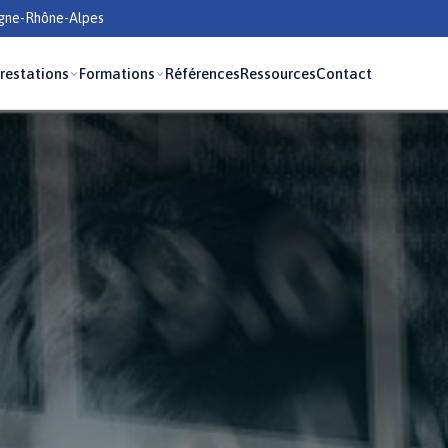
rgne-Rhône-Alpes
restations
Formations
Références
Ressources
Contact