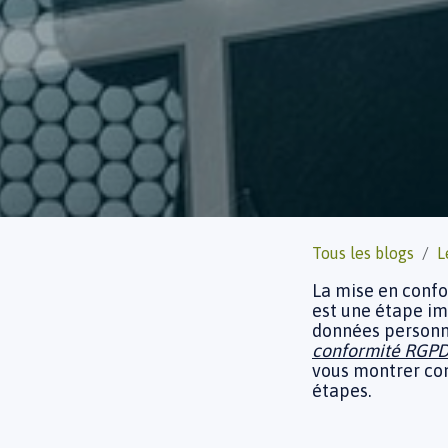
Tous les blogs
L
La mise en confo
est une étape im
données personnel
conformité RGPD 
vous montrer co
étapes.