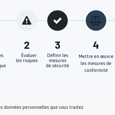
2
3
4
es
Évaluer
Définir les
Mettre en œuvre
les risques
mesures
les mesures de
que
de sécurité
conformité
z
les données personnelles que vous traitez