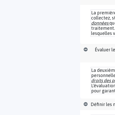
La première
collectez, 
données
qu
traitement.
lesquelles 
Évaluer le
La deuxième
personnelle
droits des 
L'évaluatio
pour garant
Définir les