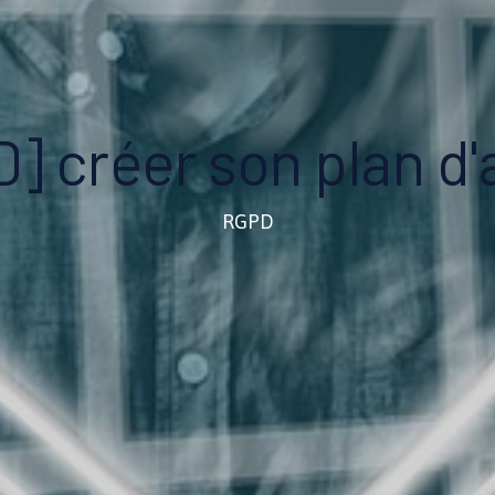
] créer son plan d'
RGPD