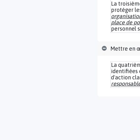
La troisièm
protéger le
organisatio
place de po
personnel s
Mettre en œ
La quatriè
identifiées
d'action cl
responsable
Effectuer un
La dernière 
mise en con
effectiveme
également 