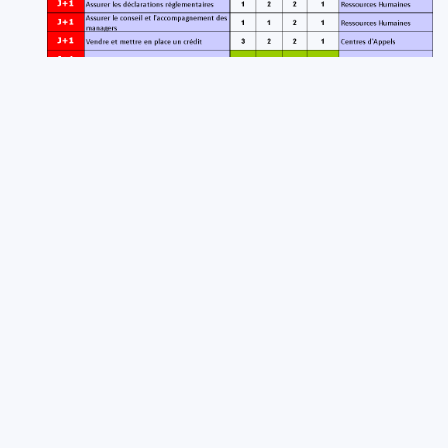
En conclusion, la matrice BIA est un outil essentiel
pour i
dentifier les processus critiques de
l'entreprise et hiérarchiser leur importance en
fonction des impacts potentiels
. En suivant les
étapes décrites ci-dessus, vous pouvez rédiger une
matrice BIA efficace pour votre entreprise. Il est
important de mettre à jour la matrice BIA
régulièrement pour refléter les changements dans