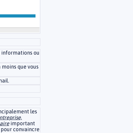
s informations ou
à moins que vous
ail.
incipalement les
ntreprise,
aire
important
n pour convaincre