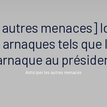
s autres menaces] Id
 arnaques tels que l
'arnaque au préside
Anticiper les autres menaces