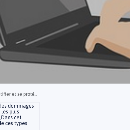
 le phishing et l'arnaque au président
r des dommages
 les plus
.
Dans cet
de ces types