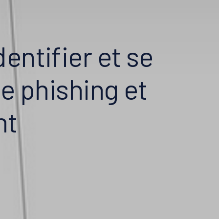
entifier et se
e phishing et
nt