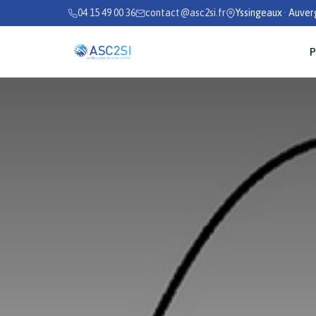
Se rendre au contenu
04 15 49 00 36
contact@asc2si.fr
Yssingeaux · Auve
P