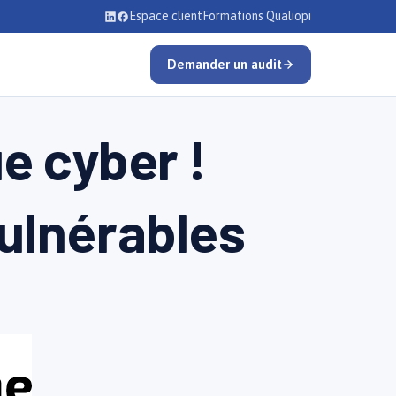
Espace client
Formations Qualiopi
Demander un audit
ue cyber !
vulnérables