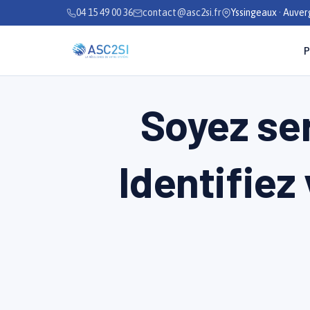
Se rendre au contenu
04 15 49 00 36
contact@asc2si.fr
Yssingeaux · Auve
P
Soyez ser
Identifiez