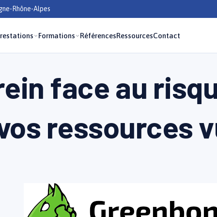
rgne-Rhône-Alpes
restations
Formations
Références
Ressources
Contact
ein face au risq
 vos ressources 