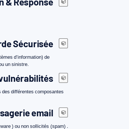
on & Response
de Sécurisée
tèmes
d’information)
de
ou
un
sinistre.
vulnérabilités
s
des
différentes
composantes
sagerie email
lware
)
ou
non
sollicités
(spam)
.