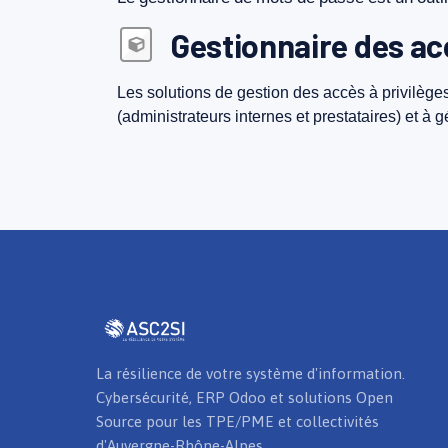
Gestionnaire des ac
Les
solutions
de
gestion
des
accès
à
privilège
(administrateurs
internes
et
prestataires)
et
à
g
La résilience de votre système d'information.
Cybersécurité, ERP Odoo et solutions Open
Source pour les TPE/PME et collectivités
d'Auvergne-Rhône-Alpes.