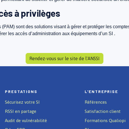
cès à privilèges
s
(PAM)
sont
des
solutions
visant
à
gérer
et
protéger
les
compte
érer
les
accès
d’administration
aux
équipements
d’un
SI
.
Rendez-vous sur le site de l'ANSSI
PRESTATIONS
L'ENTREPRISE
Sécurisez votre SI
Références
RSSI en partage
Satisfaction client
Audit de vulnérabilité
Formations Qualiopi