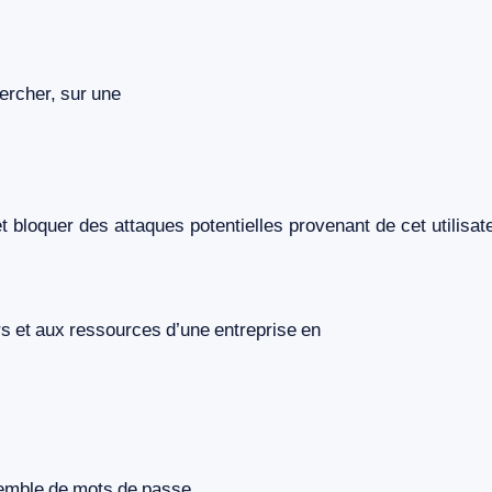
ercher,
sur
une
t
bloquer
des
attaques
potentielles
provenant
de
cet
utilisat
rs
et
aux
ressources
d’une
entreprise
en
emble
de
mots
de
passe
.