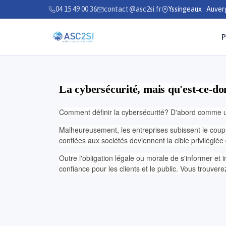
Se rendre au contenu
04 15 49 00 36
contact@asc2si.fr
Yssingeaux · Auve
P
La cybersécurité, mais qu'est-ce-do
Comment définir la cybersécurité? D'abord comme u
Malheureusement, les entreprises subissent le coup d
confiées aux sociétés deviennent la cible privilégié
Outre l'obligation légale ou morale de s'informer et 
confiance pour les clients et le public. Vous trouvere