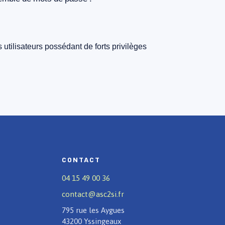
s
utilisateurs
possédant
de
forts
privilèges
CONTACT
04 15 49 00 36
contact@asc2si.fr
795 rue les Aygues
43200 Yssingeaux