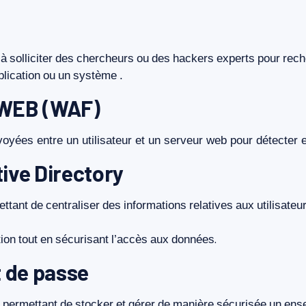
à
solliciter
des
chercheurs
ou
des
hackers
experts
pour
rech
plication
ou
un
système
.
f WEB (WAF)
voyées
entre
un
utilisateur
et
un
serveur
web
pour
détecter
e
tive Directory
ettant
de
centraliser
des
informations
relatives
aux
utilisateu
tion
tout
en
sécurisant
l’accès
aux
données
.
 de passe
permettant
de
stocker
et
gérer
de
manière
sécurisée
un
ens