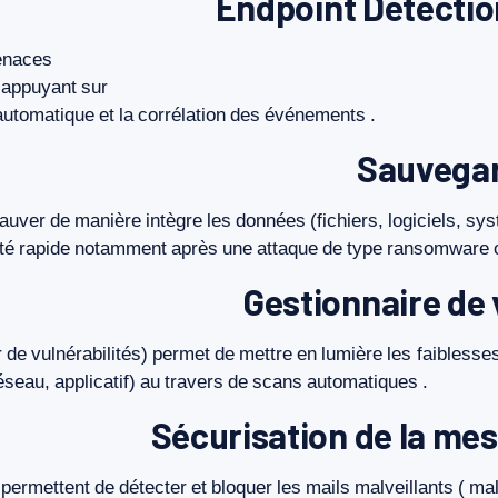
Endpoint Detecti
naces
’appuyant
sur
automatique
et
la
corrélation
des
événements
.
Sauvegar
auver
de
manière
intègre
les
données
(fichiers,
logiciels,
sys
té
rapide
notamment
après
une
attaque
de
type
ransomware
Gestionnaire de 
r
de
vulnérabilités)
permet
de
mettre
en
lumière
les
faiblesse
éseau,
applicatif)
au
travers
de
scans
automatiques
.
Sécurisation de la mes
permettent
de
détecter
et
bloquer
les
mails
malveillants
(
ma