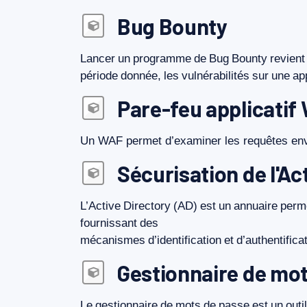
Bug Bounty
Lancer
un
programme
de
Bug
Bounty
revient
période
donnée,
les
vulnérabilités
sur
une
ap
Pare-feu applicati
Un
WAF
permet
d’examiner
les
requêtes
en
Sécurisation de l'Ac
L’Active
Directory
(AD)
est
un
annuaire
perm
fournissant
des
mécanismes
d’identification
et
d’authentifica
Gestionnaire de mot
Le
gestionnaire
de
mots
de
passe
est
un
outil