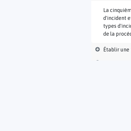
La cinquièm
d'incident 
types d'inci
de la procéd
Établir une
Tenir un reg
La dernière
tous les inc
information
pour démont
.
En conclusion, la
d'incident est es