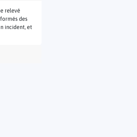
e relevé
informés des
n incident, et
tre doit inclure
ésoudre, et les
ment important
e déclaration
les et assurer la