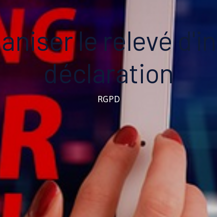
niser le relevé d'in
déclaration
RGPD