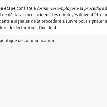
e étape consiste à
former les employés à la procédure
d
et de déclaration d'incident. Les employés doivent être 
dents à signaler, de la procédure à suivre pour signaler u
ure de déclaration d'incident.
 politique de communication
istre des incidents
 étape consiste à tenir un
registre des incidents
. Ce regis
idents signalés et déclarés, les mesures prises pour les r
s sur les personnes concernées. Le registre est un élé
rer la conformité avec les exigences du RGPD.
 mise en place d'une procédure de relevé d'incident et d
sentielle pour garantir la sécurité des données personnel