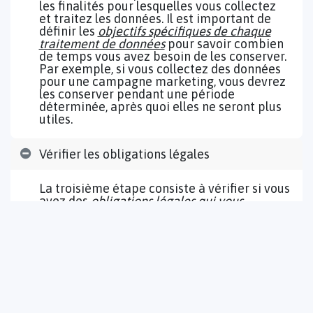
les finalités pour lesquelles vous collectez
et traitez les données. Il est important de
définir les
objectifs spécifiques de chaque
traitement de données
pour savoir combien
de temps vous avez besoin de les conserver.
Par exemple, si vous collectez des données
pour une campagne marketing, vous devrez
les conserver pendant une période
déterminée, après quoi elles ne seront plus
utiles.
Vérifier les obligations légales
La troisième étape consiste à vérifier si vous
avez des
obligations légales qui vous
obligent à conserver certaines données
pendant une période déterminée
. Par
exemple, certaines lois fiscales ou
comptables imposent des obligations de
conservation des documents pendant
plusieurs années. Il est important de
prendre en compte ces obligations légales
dans votre plan de conservation des