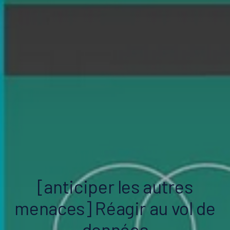
[anticiper les autres
menaces] Réagir au vol de
données